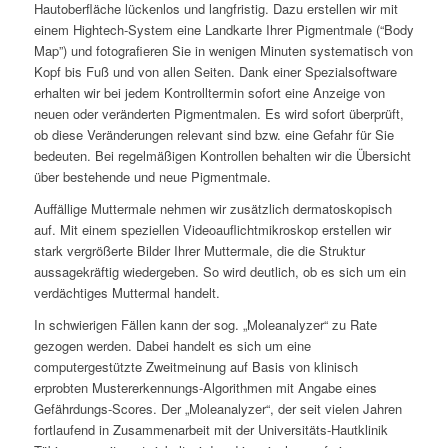
Hautoberfläche lückenlos und langfristig. Dazu erstellen wir mit
einem Hightech-System eine Landkarte Ihrer Pigmentmale (“Body
Map”) und fotografieren Sie in wenigen Minuten systematisch von
Kopf bis Fuß und von allen Seiten. Dank einer Spezialsoftware
erhalten wir bei jedem Kontrolltermin sofort eine Anzeige von
neuen oder veränderten Pigmentmalen. Es wird sofort überprüft,
ob diese Veränderungen relevant sind bzw. eine Gefahr für Sie
bedeuten. Bei regelmäßigen Kontrollen behalten wir die Übersicht
über bestehende und neue Pigmentmale.
Auffällige Muttermale nehmen wir zusätzlich dermatoskopisch
auf. Mit einem speziellen Videoauflichtmikroskop erstellen wir
stark vergrößerte Bilder Ihrer Muttermale, die die Struktur
aussagekräftig wiedergeben. So wird deutlich, ob es sich um ein
verdächtiges Muttermal handelt.
In schwierigen Fällen kann der sog. „Moleanalyzer“ zu Rate
gezogen werden. Dabei handelt es sich um eine
computergestützte Zweitmeinung auf Basis von klinisch
erprobten Mustererkennungs-Algorithmen mit Angabe eines
Gefährdungs-Scores. Der „Moleanalyzer“, der seit vielen Jahren
fortlaufend in Zusammenarbeit mit der Universitäts-Hautklinik