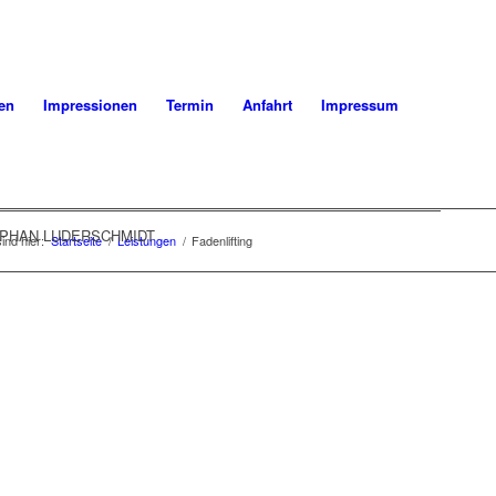
en
Impressionen
Termin
Anfahrt
Impressum
TEPHAN LUDERSCHMIDT
sind hier:
Startseite
/
Leistungen
/
Fadenlifting