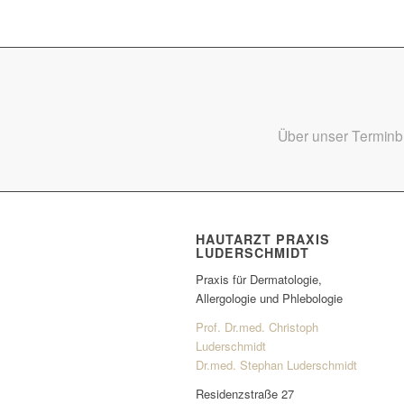
Über unser Terminbu
HAUTARZT PRAXIS
LUDERSCHMIDT
Praxis für Dermatologie,
Allergologie und Phlebologie
Prof. Dr.med. Christoph
Luderschmidt
Dr.med. Stephan Luderschmidt
Residenzstraße 27