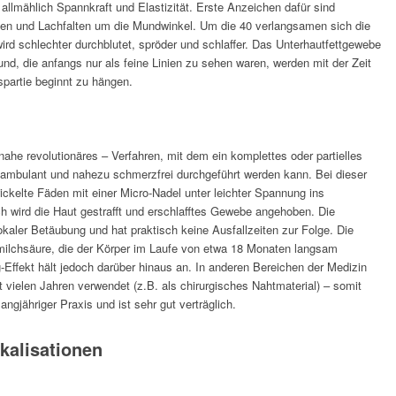
 allmählich Spannkraft und Elastizität. Erste Anzeichen dafür sind
en und Lachfalten um die Mundwinkel. Um die 40 verlangsamen sich die
ird schlechter durchblutet, spröder und schlaffer. Das Unterhautfettgewebe
d, die anfangs nur als feine Linien zu sehen waren, werden mit der Zeit
spartie beginnt zu hängen.
inahe revolutionäres – Verfahren, mit dem ein komplettes oder partielles
 ambulant und nahezu schmerzfrei durchgeführt werden kann. Bei dieser
ickelte Fäden mit einer Micro-Nadel unter leichter Spannung ins
h wird die Haut gestrafft und erschlafftes Gewebe angehoben. Die
okaler Betäubung und hat praktisch keine Ausfallzeiten zur Folge. Die
ilchsäure, die der Körper im Laufe von etwa 18 Monaten langsam
g-Effekt hält jedoch darüber hinaus an. In anderen Bereichen der Medizin
 vielen Jahren verwendet (z.B. als chirurgisches Nahtmaterial) – somit
ngjähriger Praxis und ist sehr gut verträglich.
kalisationen