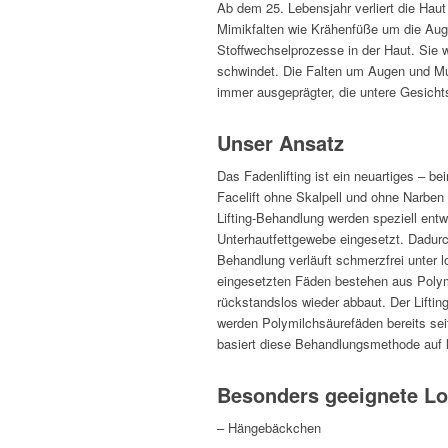
Ab dem 25. Lebensjahr verliert die Haut
Mimikfalten wie Krähenfüße um die Aug
Stoffwechselprozesse in der Haut. Sie w
schwindet. Die Falten um Augen und Mun
immer ausgeprägter, die untere Gesicht
Unser Ansatz
Das Fadenlifting ist ein neuartiges – be
Facelift ohne Skalpell und ohne Narben
Lifting-Behandlung werden speziell entw
Unterhautfettgewebe eingesetzt. Dadurc
Behandlung verläuft schmerzfrei unter l
eingesetzten Fäden bestehen aus Polym
rückstandslos wieder abbaut. Der Liftin
werden Polymilchsäurefäden bereits seit
basiert diese Behandlungsmethode auf la
Besonders geeignete Lo
– Hängebäckchen